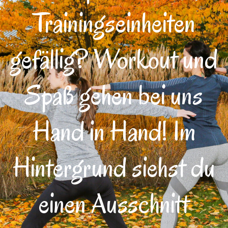
Trainingseinheiten
gefällig? Workout und
Spaß gehen bei uns
Hand in Hand! Im
Hintergrund siehst du
einen Ausschnitt