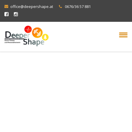
office@deepershape.at
0676/36 57 881