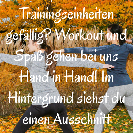
Trainingseinheiten
gefällig? Workout und
Spaß gehen bei uns
Hand in Hand! Im
Hintergrund siehst du
einen Ausschnitt